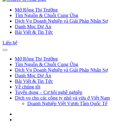
Mở Rộng Thị Trường
Tìm Nguồn & Chuỗi Cung Ứng
Dịch Vụ Doanh Nghiệp và Giải Pháp Nhân Sự
Danh Mục Dự Án
Bài Viết & Tin Tức
Liên hệ
Mở Rộng Thị Trường
Tìm Nguồn & Chuỗi Cung Ứng
Dịch Vụ Doanh Nghiệp và Giải Pháp Nhân Sự
Danh Mục Dự Án
Bài Viết & Tin Tức
Về chúng tôi
Tuyển dụng – Cơ hội nghề nghiệp
Dịch vụ cho các công ty nhỏ và vừa ở Việt Nam
Doanh Nghiệp Việt Vươn Tầm Quốc Tế