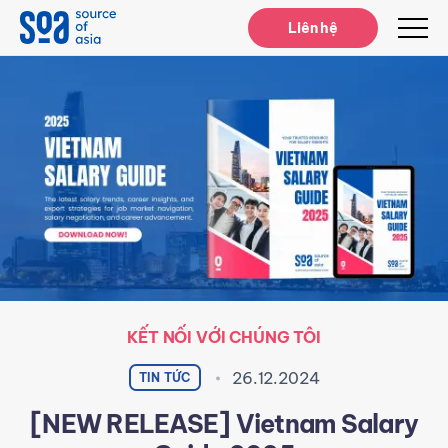
Notifications
Liên hệ
KẾT NỐI VỚI CHÚNG TÔI
26.12.2024
TIN TỨC
[NEW RELEASE] Vietnam Salary