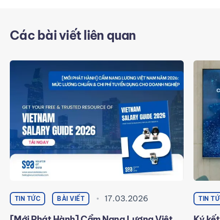
Các bài viết liên quan
17.03.2026
TIN TỨC
BÀI VIẾT
TIN T
[Mới Phát Hành] Cẩm Nang Lương Việt
Ký kết