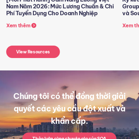
Nam Năm 2026: Mức Lương Chuẩn & Chi
Group
Phí Tuyển Dụng Cho Doanh Nghiệp
và Sou
Xem thêm
Xem t
View Resources
Chúng tôi có thể đồng thời giải
quyết các yêu cầu đột xuất và
khẩn cấp.
Thảo luận cùng chuyên gia của SOA