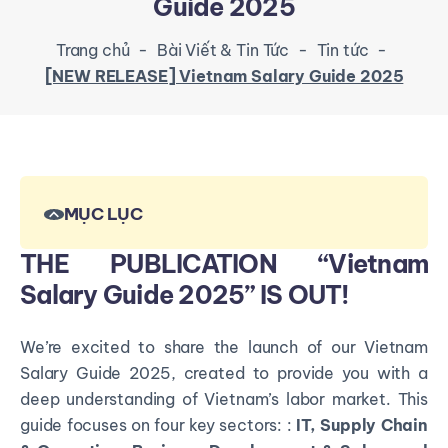
Guide 2025
Trang chủ
-
Bài Viết & Tin Tức
-
Tin tức
-
[NEW RELEASE] Vietnam Salary Guide 2025
MỤC LỤC
THE PUBLICATION “Vietnam
Salary Guide 2025” IS OUT!
We’re excited to share the launch of our
Vietnam
Salary Guide 2025
, created to
provide you with a
deep understanding of Vietnam’s labor market. This
guide focuses
on four key sectors: :
IT, Supply Chain