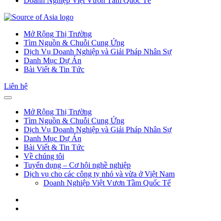
Doanh Nghiệp Việt Vươn Tầm Quốc Tế
Mở Rộng Thị Trường
Tìm Nguồn & Chuỗi Cung Ứng
Dịch Vụ Doanh Nghiệp và Giải Pháp Nhân Sự
Danh Mục Dự Án
Bài Viết & Tin Tức
Liên hệ
Mở Rộng Thị Trường
Tìm Nguồn & Chuỗi Cung Ứng
Dịch Vụ Doanh Nghiệp và Giải Pháp Nhân Sự
Danh Mục Dự Án
Bài Viết & Tin Tức
Về chúng tôi
Tuyển dụng – Cơ hội nghề nghiệp
Dịch vụ cho các công ty nhỏ và vừa ở Việt Nam
Doanh Nghiệp Việt Vươn Tầm Quốc Tế