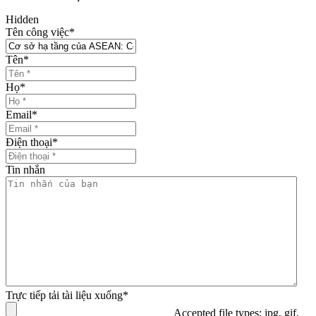
Hidden
Tên công việc
*
Tên
*
Họ
*
Email
*
Điện thoại
*
Tin nhắn
Trực tiếp tải tài liệu xuống
*
Accepted file types: jpg, gif,