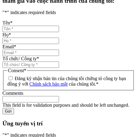
tham gia vào cuộc hành trình của chúng tôi:
"
*
" indicates required fields
Tên
*
Họ
*
Email
*
Tổ chức/ Công ty
*
Consent
*
Đăng ký nhận bản tin của chúng tôi chứng tỏ công ty bạn
đồng ý với
Chính sách bảo mật
của chúng tôi.
*
Comments
This field is for validation purposes and should be left unchanged.
Gửi
Ứng tuyển vị trí
"
*
" indicates required fields