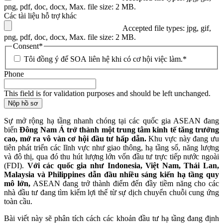
png, pdf, doc, docx, Max. file size: 2 MB.
Các tài liệu hỗ trợ khác
Accepted file types: jpg, gif,
png, pdf, doc, docx, Max. file size: 2 MB.
Consent
*
Tôi đồng ý để SOA liên hệ khi có cơ hội việc làm.
*
Phone
This field is for validation purposes and should be left unchanged.
Nộp hồ sơ
Sự mở rộng hạ tầng nhanh chóng tại các quốc gia ASEAN đang
biến
Đông Nam Á trở thành một trung tâm kinh tế tăng trưởng
cao, mở ra vô vàn cơ hội đầu tư hấp dẫn.
Khu vực này đang ưu
tiên phát triển các lĩnh vực như giao thông, hạ tầng số, năng lượng
và đô thị, qua đó thu hút lượng lớn vốn đầu tư trực tiếp nước ngoài
(FDI).
Với các quốc gia như Indonesia, Việt Nam, Thái Lan,
Malaysia và Philippines dẫn đầu nhiều sáng kiến hạ tầng quy
mô lớn,
ASEAN đang trở thành điểm đến đầy tiềm năng cho các
nhà đầu tư đang tìm kiếm lợi thế từ sự dịch chuyển chuỗi cung ứng
toàn cầu.
Bài viết này sẽ phân tích cách các khoản đầu tư hạ tầng đang định