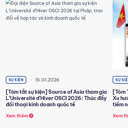
15.01.2026
SỰ KIỆN
SỰ KI
[Tóm tắt sự kiện] Source of Asia tham gia
[Tóm T
L’Université d’Hiver OSCI 2026: Thúc đẩy
Xu hư
đối thoại kinh doanh quốc tế
tiềm 
Xem thêm
Xem t