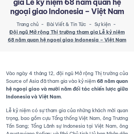
gia Lễ kỷ niệm 68 năm quan hệ
ngoại giao Indonesia – Việt Nam
Trang chủ
-
Bài Viết & Tin Tức
-
Sự kiện
-
Đội ngũ Mở rộng Thị trường tham gia Lễ kỷ niệm
68 năm quan hệ ngoại giao Indonesia – Việt Nam
Vào ngày 4 tháng 12, đội ngũ Mở rộng Thị trường của
Source of Asia đã tham gia vào kỷ niệm
68 năm quan
hệ ngoại giao và mười năm đối tác chiến lược giữa
Indonesia và Việt Nam
.
Lễ kỷ niệm có sự tham gia của những khách mời quan
trọng, bao gồm cựu Tổng thống Việt Nam, ông Trương
Tấn Sang; Tổng Lãnh sự Indonesia tại Việt Nam, ông
Agustaviano Sofian; và Phó Chủ tịch Uỷ ban Nhân dân