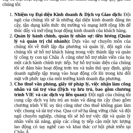
chúng tôi:
Nhiệm vụ Đại diện Kinh doanh & Dịch vụ Giao dịch:
Đội
ngũ của chúng tôi sẽ là những đại diện kinh doanh đáng tin
cậy, tận dụng kiến thức thị trường và mạng lưới rộng lớn để
thúc đẩy và mở rộng hoạt động kinh doanh của khách hàng.
Quản lý hành chính, quản lý nhân sự: tiền lương (Quản
lý và quản trị chi nhánh):
Dựa vào sự chuyên môn của
chúng tôi về thiết lập địa phương và quản lý, đội ngũ của
chúng tôi sẽ hỗ trợ khách hàng trong việc thành lập và quản
lý công ty con tại Châu Á cũng như hỗ trợ nhân viên của họ
một cách hành chính trực tiếp. Sự hỗ trợ toàn diện của chúng
tôi sẽ đảm bảo hoạt động trơn tru và tuân thủ quy định, giúp
doanh nghiệp tập trung vào hoạt động cốt lõi trong khi đối
mặt với phức tạp của môi trường kinh doanh địa phương.
Cho thuê văn phòng, giấy tờ pháp lý, việc nhận làm công
nhân và tài trợ visa (Dịch vụ lưu trú, bao gồm chương
trình VIE và các dịch vụ liên quan):
Đội ngũ của chúng tôi
cung cấp dịch vụ lưu trú an toàn và đáng tin cậy (bao gồm
chương trình VIE uy tín) cũng như cho thuê không gian làm
việc chung và tài trợ visa. Qua cơ sở hạ tầng vững chắc và đội
ngũ chuyên nghiệp, chúng tôi sẽ hỗ trợ việc đặt và quản lý
nhân viên tài năng, giúp các công ty tiếp cận một lực lượng
lao động có tay nghề cao và khai thác cơ hội phát triển tại
Châu Á.