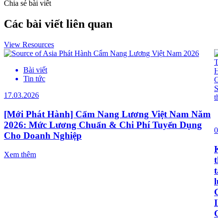
Chia sẻ bài viết
Các bài viết liên quan
View Resources
Bài viết
Tin tức
17.03.2026
[Mới Phát Hành] Cẩm Nang Lương Việt Nam Năm
2026: Mức Lương Chuẩn & Chi Phí Tuyển Dụng
0
Cho Doanh Nghiệp
Xem thêm
t