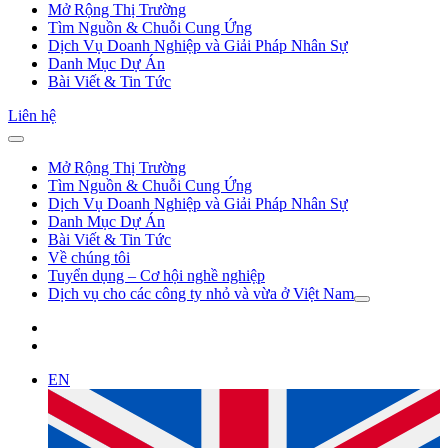
Mở Rộng Thị Trường
Tìm Nguồn & Chuỗi Cung Ứng
Dịch Vụ Doanh Nghiệp và Giải Pháp Nhân Sự
Danh Mục Dự Án
Bài Viết & Tin Tức
Liên hệ
Mở Rộng Thị Trường
Tìm Nguồn & Chuỗi Cung Ứng
Dịch Vụ Doanh Nghiệp và Giải Pháp Nhân Sự
Danh Mục Dự Án
Bài Viết & Tin Tức
Về chúng tôi
Tuyển dụng – Cơ hội nghề nghiệp
Dịch vụ cho các công ty nhỏ và vừa ở Việt Nam
EN