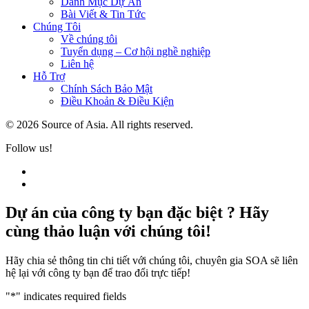
Danh Mục Dự Án
Bài Viết & Tin Tức
Chúng Tôi
Về chúng tôi
Tuyển dụng – Cơ hội nghề nghiệp
Liên hệ
Hỗ Trợ
Chính Sách Bảo Mật
Điều Khoản & Điều Kiện
© 2026 Source of Asia. All rights reserved.
Follow us!
Dự án của công ty bạn đặc biệt ? Hãy
cùng thảo luận với chúng tôi!
Hãy chia sẻ thông tin chi tiết với chúng tôi, chuyên gia SOA sẽ liên
hệ lại với công ty bạn để trao đổi trực tiếp!
"
*
" indicates required fields