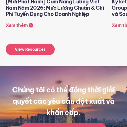
[Mới Phát Hành] Cẩm Nang Lương Việt
Ký kết
Nam Năm 2026: Mức Lương Chuẩn & Chi
Group
Phí Tuyển Dụng Cho Doanh Nghiệp
và Sou
Xem thêm
Xem t
View Resources
Chúng tôi có thể đồng thời giải
quyết các yêu cầu đột xuất và
khẩn cấp.