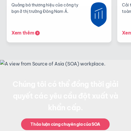
Quảng bá thương hiệu của công ty
Cải 
bạn ở thị trường Đông Nam Á.
toàn
Xem thêm
Xem
Chúng tôi có thể đồng thời giải
quyết các yêu cầu đột xuất và
khẩn cấp.
Thảo luận cùng chuyên gia của SOA