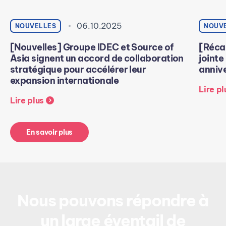
06.10.2025
NOUVELLES
NOUV
[Nouvelles] Groupe IDEC et Source of
[Récap
Asia signent un accord de collaboration
jointe
stratégique pour accélérer leur
annive
expansion internationale
Lire pl
Lire plus
En savoir plus
Nous pouvons répondre à
un large éventail de