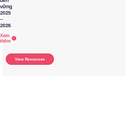
bền
vững
2025
–
2026
Xem
thêm
View Resources
Ch
tôi
có