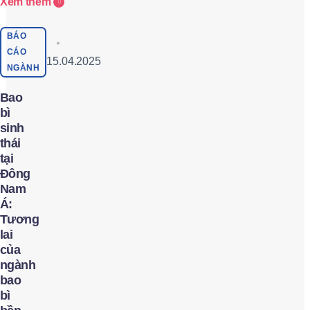
Xem thêm
BÁO
CÁO
15.04.2025
NGÀNH
Bao
bì
sinh
thái
tại
Đông
Nam
Á:
Tương
lai
của
ngành
bao
bì