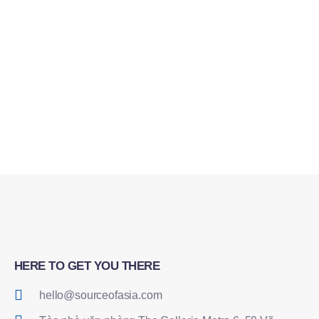
kh
cấp
HERE TO GET YOU THERE
hello@sourceofasia.com