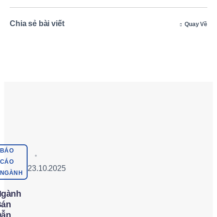
Chia sẻ bài viết
Quay Về
BÁO
CÁO
23.10.2025
NGÀNH
Ngành
Bán
Dẫn