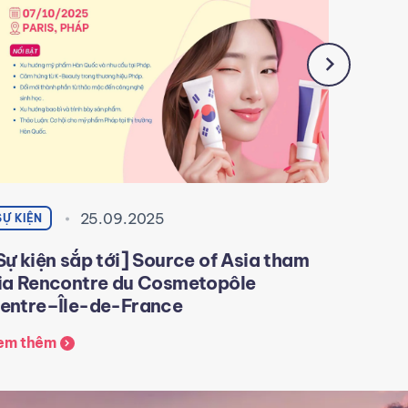
25.09.2025
SỰ KIỆN
SỰ KIỆN
Sự kiện sắp tới] Source of Asia tham
[Tóm t
ia Rencontre du Cosmetopôle
gia lễ
entre–Île-de-France
Xem th
em thêm