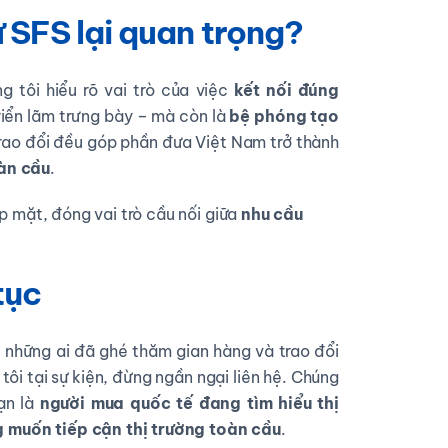
ư SFS lại quan trọng?
g tôi hiểu rõ vai trò của việc
kết nối đúng
triển lãm trưng bày – mà còn là
bệ phóng tạo
trao đổi đều góp phần đưa Việt Nam trở thành
àn cầu
.
óp mặt, đóng vai trò cầu nối giữa
nhu cầu
tục
ả những ai đã ghé thăm gian hàng và trao đổi
ôi tại sự kiện, đừng ngần ngại liên hệ. Chúng
ạn là
người mua quốc tế đang tìm hiểu thị
 muốn tiếp cận thị trường toàn cầu
.