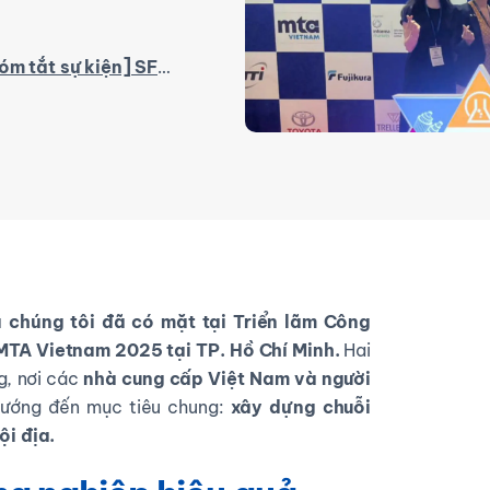
sự kiện] SFS 2025: Việt Nam khẳng định vị thế trong chuỗi cung ứng toàn cầu
 chúng tôi đã có mặt tại Triển lãm Công
MTA Vietnam 2025 tại TP. Hồ Chí Minh.
Hai
ng, nơi các
nhà cung cấp Việt Nam và người
 hướng đến mục tiêu chung:
xây dựng chuỗi
i địa.