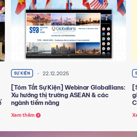
22.12.2025
SỰ KIỆN
m
[Tóm Tắt Sự Kiện] Webinar Globallians:
[
Xu hướng thị trường ASEAN & các
g
ế
ngành tiềm năng
C
Xem thêm
X