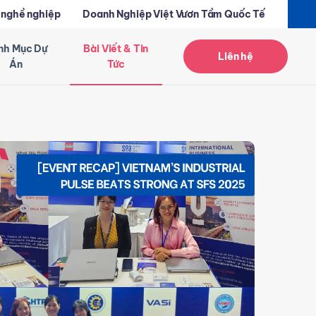
 nghề nghiệp
Doanh Nghiệp Việt Vươn Tầm Quốc Tế
nh Mục Dự
Bài Viết & Tin
Liên hệ
Án
Tức