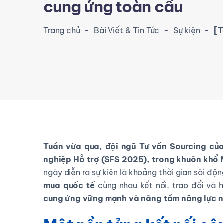
cung ứng toàn cầu
Trang chủ
-
Bài Viết & Tin Tức
-
Sự kiện
-
[Tóm tắt 
Tuần vừa qua, đội ngũ Tư vấn Sourcing của
nghiệp Hỗ trợ (SFS 2025), trong khuôn khổ 
ngày diễn ra sự kiện là khoảng thời gian sôi độ
mua quốc tế
cùng nhau kết nối, trao đổi và
cung ứng vững mạnh và nâng tầm năng lực nộ