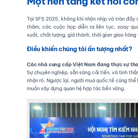
Một nền tảng kết nối cô
Tại SFS 2025, không khí nhộn nhịp và tràn đầy
thăm, các cuộc họp diễn ra liên tục, xoay qu
xuất, chất lượng, giá thành, thời gian giao hàng
Điều khiến chúng tôi ấn tượng nhất?
Các nhà cung cấp Việt Nam đang thực sự thay
Sự chuyên nghiệp, sẵn sàng cải tiến, và tinh thầ
nhận rõ. Ngược lại, người mua quốc tế cũng thể
muốn xây dựng quan hệ hợp tác bền vững.