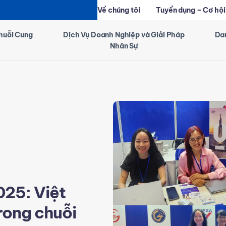
Về chúng tôi
Tuyển dụng – Cơ hội
huỗi Cung
Dịch Vụ Doanh Nghiệp và Giải Pháp
Da
Nhân Sự
025: Việt
rong chuỗi