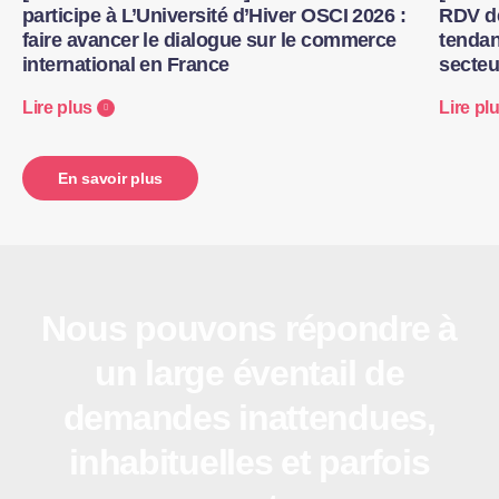
participe à L’Université d’Hiver OSCI 2026 :
RDV de
faire avancer le dialogue sur le commerce
tenda
international en France
secteur
Lire plus
Lire pl
En savoir plus
Nous pouvons répondre à
un large éventail de
demandes inattendues,
inhabituelles et parfois