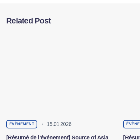
Related Post
15.01.2026
ÉVÈNEMENT
ÉVÈN
[Résumé de l’événement] Source of Asia
[Résum