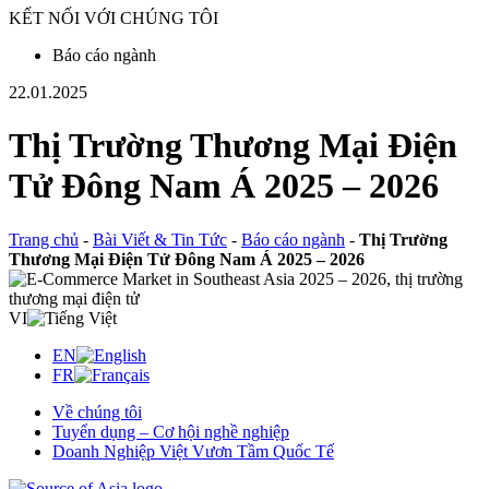
KẾT NỐI VỚI CHÚNG TÔI
Báo cáo ngành
22.01.2025
Thị Trường Thương Mại Điện
Tử Đông Nam Á 2025 – 2026
Trang chủ
-
Bài Viết & Tin Tức
-
Báo cáo ngành
-
Thị Trường
Thương Mại Điện Tử Đông Nam Á 2025 – 2026
VI
EN
FR
Về chúng tôi
Tuyển dụng – Cơ hội nghề nghiệp
Doanh Nghiệp Việt Vươn Tầm Quốc Tế