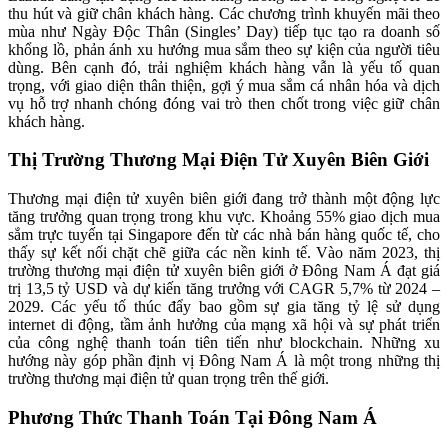
thu hút và giữ chân khách hàng. Các chương trình khuyến mãi theo
mùa như Ngày Độc Thân (Singles’ Day) tiếp tục tạo ra doanh số
khổng lồ, phản ánh xu hướng mua sắm theo sự kiện của người tiêu
dùng. Bên cạnh đó, trải nghiệm khách hàng vẫn là yếu tố quan
trọng, với giao diện thân thiện, gợi ý mua sắm cá nhân hóa và dịch
vụ hỗ trợ nhanh chóng đóng vai trò then chốt trong việc giữ chân
khách hàng.
Thị Trường Thương Mại Điện Tử Xuyên Biên Giới
Thương mại điện tử xuyên biên giới đang trở thành một động lực
tăng trưởng quan trọng trong khu vực. Khoảng 55% giao dịch mua
sắm trực tuyến tại Singapore đến từ các nhà bán hàng quốc tế, cho
thấy sự kết nối chặt chẽ giữa các nền kinh tế. Vào năm 2023, thị
trường thương mại điện tử xuyên biên giới ở Đông Nam Á đạt giá
trị 13,5 tỷ USD và dự kiến tăng trưởng với CAGR 5,7% từ 2024 –
2029. Các yếu tố thúc đẩy bao gồm sự gia tăng tỷ lệ sử dụng
internet di động, tầm ảnh hưởng của mạng xã hội và sự phát triển
của công nghệ thanh toán tiên tiến như blockchain. Những xu
hướng này góp phần định vị Đông Nam Á là một trong những thị
trường thương mại điện tử quan trọng trên thế giới.
Phương Thức Thanh Toán Tại Đông Nam Á