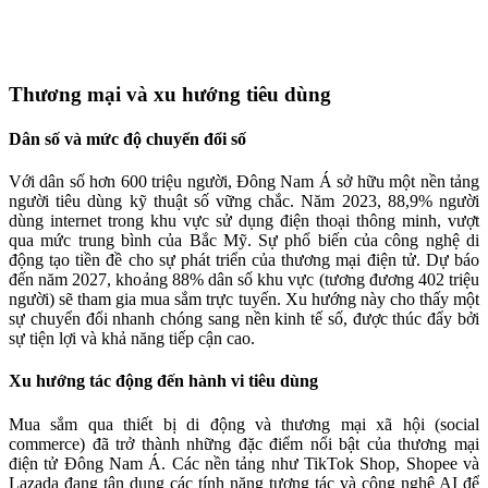
Thương mại và xu hướng tiêu dùng
Dân số và mức độ chuyển đổi số
Với dân số hơn 600 triệu người, Đông Nam Á sở hữu một nền tảng
người tiêu dùng kỹ thuật số vững chắc. Năm 2023, 88,9% người
dùng internet trong khu vực sử dụng điện thoại thông minh, vượt
qua mức trung bình của Bắc Mỹ. Sự phổ biến của công nghệ di
động tạo tiền đề cho sự phát triển của thương mại điện tử. Dự báo
đến năm 2027, khoảng 88% dân số khu vực (tương đương 402 triệu
người) sẽ tham gia mua sắm trực tuyến. Xu hướng này cho thấy một
sự chuyển đổi nhanh chóng sang nền kinh tế số, được thúc đẩy bởi
sự tiện lợi và khả năng tiếp cận cao.
Xu hướng tác động đến hành vi tiêu dùng
Mua sắm qua thiết bị di động và thương mại xã hội (social
commerce) đã trở thành những đặc điểm nổi bật của thương mại
điện tử Đông Nam Á. Các nền tảng như TikTok Shop, Shopee và
Lazada đang tận dụng các tính năng tương tác và công nghệ AI để