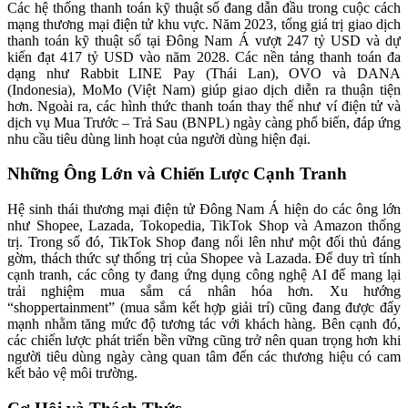
Các hệ thống thanh toán kỹ thuật số đang dẫn đầu trong cuộc cách
mạng thương mại điện tử khu vực. Năm 2023, tổng giá trị giao dịch
thanh toán kỹ thuật số tại Đông Nam Á vượt 247 tỷ USD và dự
kiến đạt 417 tỷ USD vào năm 2028. Các nền tảng thanh toán đa
dạng như Rabbit LINE Pay (Thái Lan), OVO và DANA
(Indonesia), MoMo (Việt Nam) giúp giao dịch diễn ra thuận tiện
hơn. Ngoài ra, các hình thức thanh toán thay thế như ví điện tử và
dịch vụ Mua Trước – Trả Sau (BNPL) ngày càng phổ biến, đáp ứng
nhu cầu tiêu dùng linh hoạt của người dùng hiện đại.
Những Ông Lớn và Chiến Lược Cạnh Tranh
Hệ sinh thái thương mại điện tử Đông Nam Á hiện do các ông lớn
như Shopee, Lazada, Tokopedia, TikTok Shop và Amazon thống
trị. Trong số đó, TikTok Shop đang nổi lên như một đối thủ đáng
gờm, thách thức sự thống trị của Shopee và Lazada. Để duy trì tính
cạnh tranh, các công ty đang ứng dụng công nghệ AI để mang lại
trải nghiệm mua sắm cá nhân hóa hơn. Xu hướng
“shoppertainment” (mua sắm kết hợp giải trí) cũng đang được đẩy
mạnh nhằm tăng mức độ tương tác với khách hàng. Bên cạnh đó,
các chiến lược phát triển bền vững cũng trở nên quan trọng hơn khi
người tiêu dùng ngày càng quan tâm đến các thương hiệu có cam
kết bảo vệ môi trường.