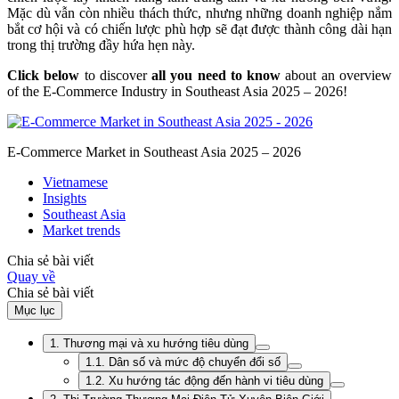
Mặc dù vẫn còn nhiều thách thức, nhưng những doanh nghiệp nắm
bắt cơ hội và có chiến lược phù hợp sẽ đạt được thành công dài hạn
trong thị trường đầy hứa hẹn này.
Click
below
to discover
all you need to know
about an overview
of the E-Commerce Industry in Southeast Asia 2025 – 2026!
E-Commerce Market in Southeast Asia 2025 – 2026
Vietnamese
Insights
Southeast Asia
Market trends
Chia sẻ bài viết
Quay về
Chia sẻ bài viết
Mục lục
1. Thương mại và xu hướng tiêu dùng
1.1. Dân số và mức độ chuyển đổi số
1.2. Xu hướng tác động đến hành vi tiêu dùng