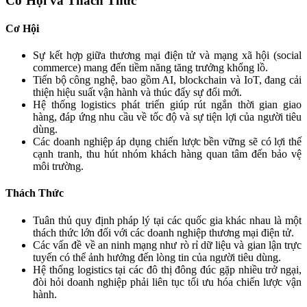
Cơ Hội và Thách Thức
Cơ Hội
Sự kết hợp giữa thương mại điện tử và mạng xã hội (social
commerce) mang đến tiềm năng tăng trưởng khổng lồ.
Tiến bộ công nghệ, bao gồm AI, blockchain và IoT, đang cải
thiện hiệu suất vận hành và thúc đẩy sự đổi mới.
Hệ thống logistics phát triển giúp rút ngắn thời gian giao
hàng, đáp ứng nhu cầu về tốc độ và sự tiện lợi của người tiêu
dùng.
Các doanh nghiệp áp dụng chiến lược bền vững sẽ có lợi thế
cạnh tranh, thu hút nhóm khách hàng quan tâm đến bảo vệ
môi trường.
Thách Thức
Tuân thủ quy định pháp lý tại các quốc gia khác nhau là một
thách thức lớn đối với các doanh nghiệp thương mại điện tử.
Các vấn đề về an ninh mạng như rò rỉ dữ liệu và gian lận trực
tuyến có thể ảnh hưởng đến lòng tin của người tiêu dùng.
Hệ thống logistics tại các đô thị đông đúc gặp nhiều trở ngại,
đòi hỏi doanh nghiệp phải liên tục tối ưu hóa chiến lược vận
hành.