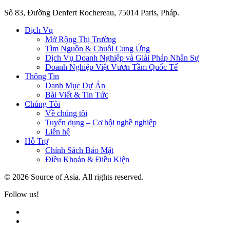
Số 83, Đường Denfert Rochereau, 75014 Paris, Pháp.
Dịch Vụ
Mở Rộng Thị Trường
Tìm Nguồn & Chuỗi Cung Ứng
Dịch Vụ Doanh Nghiệp và Giải Pháp Nhân Sự
Doanh Nghiệp Việt Vươn Tầm Quốc Tế
Thông Tin
Danh Mục Dự Án
Bài Viết & Tin Tức
Chúng Tôi
Về chúng tôi
Tuyển dụng – Cơ hội nghề nghiệp
Liên hệ
Hỗ Trợ
Chính Sách Bảo Mật
Điều Khoản & Điều Kiện
© 2026 Source of Asia. All rights reserved.
Follow us!