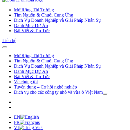
Mở Rộng Thị Trường
Tìm Nguồn & Chuỗi Cung Ứng
Dịch Vụ Doanh Nghiệp và Giải Pháp Nhân Sự
Danh Mục Dự Án
Bài Viết & Tin Tức
Liên hệ
Mở Rộng Thị Trường
Tìm Nguồn & Chuỗi Cung Ứng
Dịch Vụ Doanh Nghiệp và Giải Pháp Nhân Sự
Danh Mục Dự Án
Bài Viết & Tin Tức
Về chúng tôi
Tuyển dụng – Cơ hội nghề nghiệp
Dịch vụ cho các công ty nhỏ và vừa ở Việt Nam
EN
FR
VI