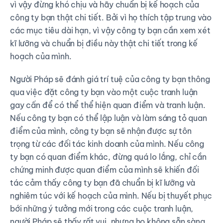
vì vậy đừng khó chịu và hãy chuẩn bị kế hoạch của
công ty bạn thật chi tiết. Bởi vì họ thích tập trung vào
các mục tiêu dài hạn, vì vậy công ty bạn cần xem xét
kĩ lưỡng và chuẩn bị điều này thật chi tiết trong kế
hoạch của mình.
Người Pháp sẽ đánh giá trí tuệ của công ty bạn thông
qua việc đặt công ty bạn vào một cuộc tranh luận
gay cấn để có thể thể hiện quan điểm và tranh luận.
Nếu công ty bạn có thể lập luận và làm sáng tỏ quan
điểm của mình, công ty bạn sẽ nhận được sự tôn
trọng từ các đối tác kinh doanh của mình. Nếu công
ty bạn có quan điểm khác, đừng quá lo lắng, chỉ cần
chứng minh được quan điểm của mình sẽ khiến đối
tác cảm thấy công ty bạn đã chuẩn bị kĩ lưỡng và
nghiêm túc với kế hoạch của mình. Nếu bị thuyết phục
bới những ý tưởng mới trong các cuộc tranh luận,
người Pháp sẽ thấy rất vui, nhưng họ không sẵn sàng