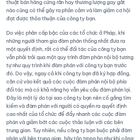
thuật bán hàng cứng rắn hay thương lượng gay gắt
nào cũng có thể gây ra phản cảm và làm giảm cơ hội
đạt được thỏa thuận của công ty bạn.
Do việc phân cấp bậc của các tổ chức ở Pháp, khi
những người tham gia đàm phán thống nhất đưa ra
một quyết định, rất có thể đối tác của công ty bạn
vẫn phải trải qua một quy trình đàm phán nội bộ tương
tự như quy trình khi đàm phán với công ty bạn trước
đó. Do vậy, ngay cả khi công ty bạn đã ký hợp đồng,
căn cứ vào kết quả các cuộc đàm phán nội bộ phía
đối tác mà có khả năng họ vẫn yêu cầu đàm phán lại.
Đây là một lý do tại sao công ty bạn nên cố gắng tìm
kiếm và đàm phán với người có quyền ra quyết định
cao nhất của tổ chức để đẩy nhanh các cuộc đàm
phán và giảm bớt các cuộc thảo luận với các bên
trung gian. Tuy nhiên, nếu công ty bạn buộc phải đàm
phán với bên trung gian, hãy tôn trọng họ như khi công