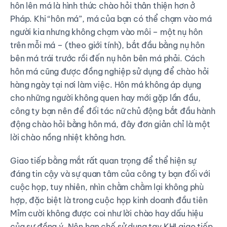
hôn lên má là hình thức chào hỏi thân thiện hơn ở
Pháp. Khi “hôn má”, má của bạn có thể chạm vào má
người kia nhưng không chạm vào môi – một nụ hôn
trên mỗi má – (theo giới tính), bắt đầu bằng nụ hôn
bên má trái trước rồi đến nụ hôn bên má phải. Cách
hôn má cũng được đồng nghiệp sử dụng để chào hỏi
hàng ngày tại nơi làm việc. Hôn má không áp dụng
cho những người không quen hay mới gặp lần đầu,
công ty bạn nên để đối tác nữ chủ động bắt đầu hành
động chào hỏi bằng hôn má, đây đơn giản chỉ là một
lời chào nồng nhiệt không hơn.
Giao tiếp bằng mắt rất quan trọng để thể hiện sự
đáng tin cậy và sự quan tâm của công ty bạn đối với
cuộc họp, tuy nhiên, nhìn chằm chằm lại không phù
hợp, đặc biệt là trong cuộc họp kinh doanh đầu tiên
Mỉm cười không được coi như lời chào hay dấu hiệu
của sự đồng ý. Nên hạn chế sử dụng tay KHI giao tiếp