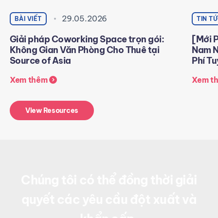
29.05.2026
BÀI VIẾT
TIN T
Giải pháp Coworking Space trọn gói:
[Mới 
Không Gian Văn Phòng Cho Thuê tại
Nam N
Source of Asia
Phí T
Xem thêm
Xem t
View Resources
Chúng tôi có thể đồng thời giải
quyết các yêu cầu đột xuất và