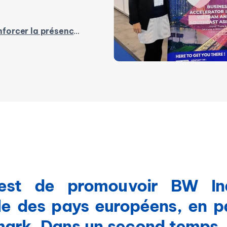
a présence de BW Industrial dans les cercles de fabrication européens
 est de promouvoir BW Ind
e des pays européens, en pa
rk. Dans un second temps, le