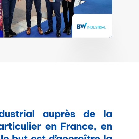
ustrial auprès de la
rticulier en France, en
 but est d’accroître la