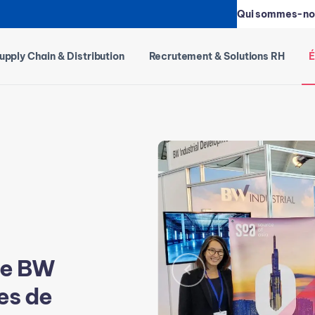
Qui sommes-no
upply Chain & Distribution
Recrutement & Solutions RH
É
de BW
les de