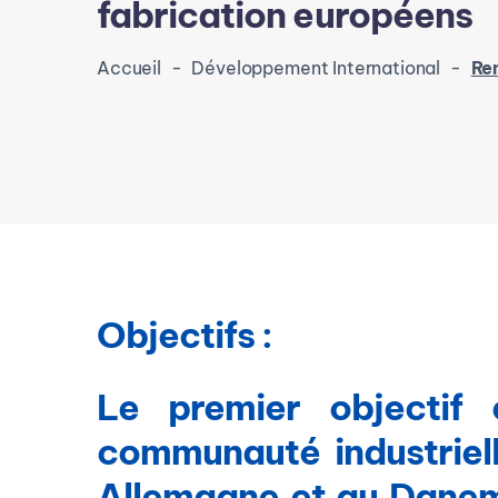
fabrication européens
Accueil
-
Développement International
-
Renforcer l
Objectifs :
Le premier objectif
communauté industriell
Allemagne et au Danema