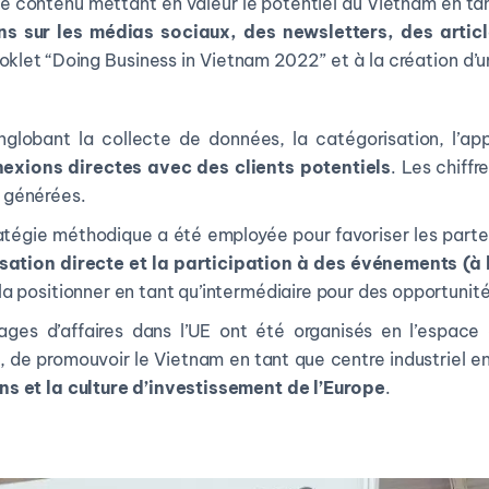
e contenu mettant en valeur le potentiel du Vietnam en tant
ns sur les médias sociaux, des newsletters, des articl
ooklet “Doing Business in Vietnam 2022” et à la création d’u
lobant la collecte de données, la catégorisation, l’appr
nexions directes avec des clients potentiels
. Les chiffr
 générées.
atégie méthodique a été employée pour favoriser les partena
ation directe et la participation à des événements (à la
la positionner en tant qu’intermédiaire pour des opportunité
ges d’affaires dans l’UE ont été organisés en l’espac
t, de promouvoir le Vietnam en tant que centre industriel en
ns et la culture d’investissement de l’Europe
.