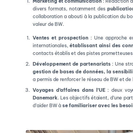
Marketing et communication
: Rédaction d
divers formats, notamment des
publicatio
collaboration a abouti à la publication du b
valeur de BW.
Ventes et prospection
: Une approche eng
internationales,
établissant ainsi des con
contacts établis et des pistes prometteuses
Développement de partenariats
: Une str
gestion de bases de données, la sensibilis
a permis de renforcer le réseau de BW et de 
Voyages d’affaires dans l’UE
: deux voya
Danemark
. Les objectifs étaient, d’une par
d’aider BW à
se familiariser avec les besoi