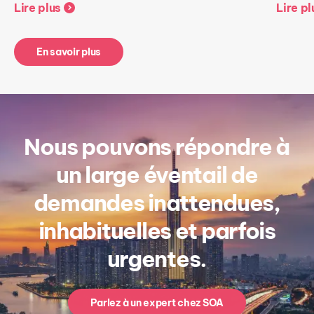
Lire plus
Lire pl
En savoir plus
Nous pouvons répondre à
un large éventail de
demandes inattendues,
inhabituelles et parfois
urgentes.
Parlez à un expert chez SOA