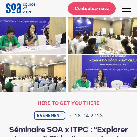
Notifications
Contactez-nous
HERE TO GET YOU THERE
28.04.2023
ÉVÈNEMENT
Séminaire SOA x ITPC : “Explorer