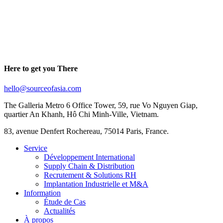
Here to get you There
hello@sourceofasia.com
The Galleria Metro 6 Office Tower, 59, rue Vo Nguyen Giap,
quartier An Khanh, Hô Chi Minh-Ville, Vietnam.
83, avenue Denfert Rochereau, 75014 Paris, France.
Service
Développement International
Supply Chain & Distribution
Recrutement & Solutions RH
Implantation Industrielle et M&A
Information
Étude de Cas
Actualités
À propos