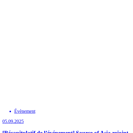
Évènement
05.09.2025
[Récapitulatif de l’événement] Source of Asia rejoint