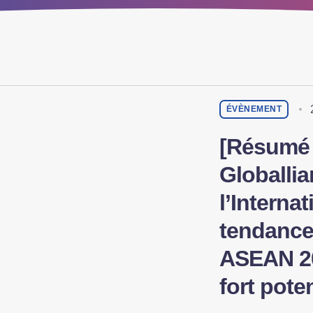
ÉVÈNEMENT
[Résumé 
Globalli
l’Interna
tendance
ASEAN 20
fort poten