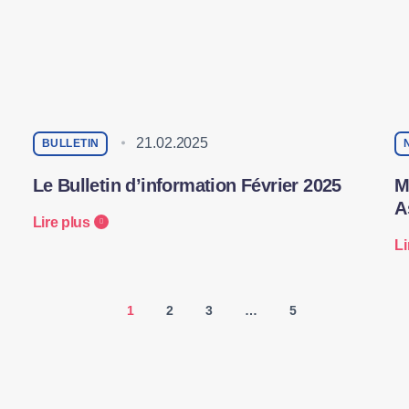
21.02.2025
BULLETIN
Le Bulletin d’information Février 2025
M
A
Lire plus
Li
1
2
3
…
5