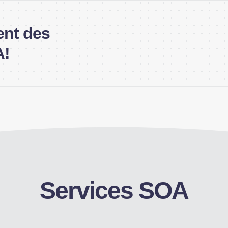
ent des
A!
Services SOA