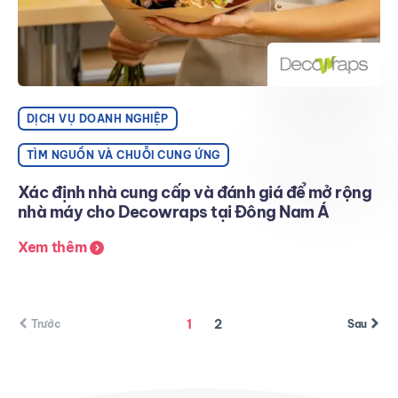
DỊCH VỤ DOANH NGHIỆP
TÌM NGUỒN VÀ CHUỖI CUNG ỨNG
Xác định nhà cung cấp và đánh giá để mở rộng
nhà máy cho Decowraps tại Đông Nam Á
Xem thêm
1
2
Trước
Sau