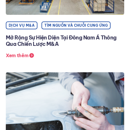
DỊCH VỤ M&A
TÌM NGUỒN VÀ CHUỖI CUNG ỨNG
Mở Rộng Sự Hiện Diện Tại Đông Nam Á Thông
Qua Chiến Lược M&A
Xem thêm