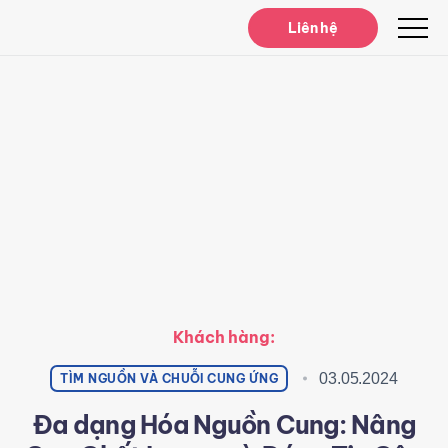
Notifications
Liên hệ
Khách hàng:
03.05.2024
TÌM NGUỒN VÀ CHUỖI CUNG ỨNG
Đa dạng Hóa Nguồn Cung: Nâng