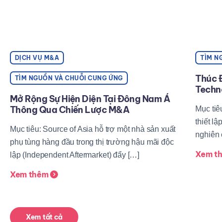
DỊCH VỤ M&A
TÌM N
Thúc Đ
TÌM NGUỒN VÀ CHUỖI CUNG ỨNG
Techn
Mở Rộng Sự Hiện Diện Tại Đông Nam Á
Thông Qua Chiến Lược M&A
Mục tiê
thiết l
Mục tiêu: Source of Asia hỗ trợ một nhà sản xuất
nghiên 
phụ tùng hàng đầu trong thị trường hậu mãi độc
Xem t
lập (Independent Aftermarket) đẩy […]
Xem thêm
Xem tất cả