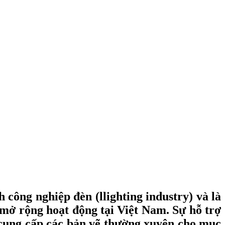
h công nghiệp đèn
(
llighting
industry
)
và là
 mở rộng hoạt động tại Việt Nam. Sự hỗ trợ
 cung cấp các bản vẽ thường xuyên cho mục