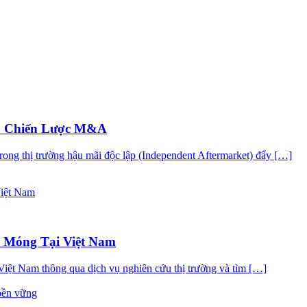
a Chiến Lược M&A
trong thị trường hậu mãi độc lập (Independent Aftermarket) đẩy […]
n Móng Tại Việt Nam
i Việt Nam thông qua dịch vụ nghiên cứu thị trường và tìm […]