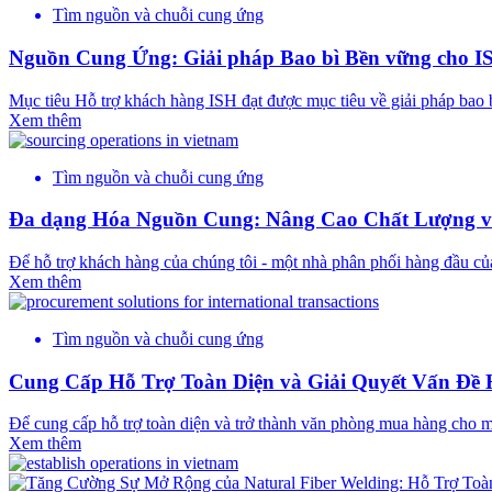
Tìm nguồn và chuỗi cung ứng
Nguồn Cung Ứng: Giải pháp Bao bì Bền vững cho I
Mục tiêu Hỗ trợ khách hàng ISH đạt được mục tiêu về giải pháp bao 
Xem thêm
Tìm nguồn và chuỗi cung ứng
Đa dạng Hóa Nguồn Cung: Nâng Cao Chất Lượng v
Để hỗ trợ khách hàng của chúng tôi - một nhà phân phối hàng đầu củ
Xem thêm
Tìm nguồn và chuỗi cung ứng
Cung Cấp Hỗ Trợ Toàn Diện và Giải Quyết Vấn Đề
Để cung cấp hỗ trợ toàn diện và trở thành văn phòng mua hàng cho mộ
Xem thêm