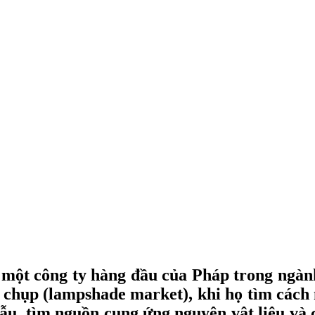
 một công ty hàng đầu của Pháp trong ngàn
chụp
(
lampshade
market
)
, khi họ tìm cách
ẫu, tìm nguồn cung ứng nguyên vật liệu và