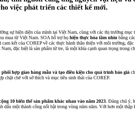
cho việc phát triển các thiết kế mới.
 sự hiện diện của mình tại Việt Nam, cùng với các thị trường mục tiê
thu mua từ Việt Nam. SOA hỗ trợ họ
hiện thực hóa tầm nhìn
bằng các
 Với cam kết của COREP về các thực hành thân thiện với môi trường, đ
 Nam, đặc biệt là sản phẩm từ tre, là một khía cạnh quan trọng trong c
 phối hợp giao hàng mẫu và tạo điều kiện cho quá trình báo giá
ch
 hợp chặt chẽ với sở thích và mục tiêu sinh thái của COREP.
cộng 10 biến thể sản phẩm khác nhau vào năm 2023
. Đáng chú ý, h
h dấu một thành công nổi bật trong vòng năm năm. Với hơn một thập 