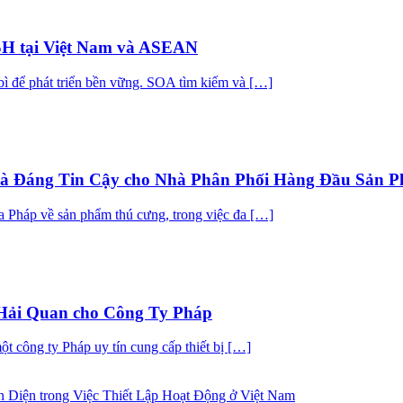
SH tại Việt Nam và ASEAN
bì để phát triển bền vững. SOA tìm kiếm và […]
à Đáng Tin Cậy cho Nhà Phân Phối Hàng Đầu Sản 
a Pháp về sản phẩm thú cưng, trong việc đa […]
 Hải Quan cho Công Ty Pháp
t công ty Pháp uy tín cung cấp thiết bị […]