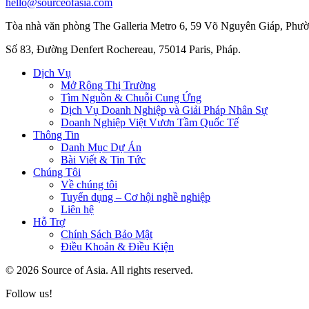
hello@sourceofasia.com
Tòa nhà văn phòng The Galleria Metro 6, 59 Võ Nguyên Giáp, Phư
Số 83, Đường Denfert Rochereau, 75014 Paris, Pháp.
Dịch Vụ
Mở Rộng Thị Trường
Tìm Nguồn & Chuỗi Cung Ứng
Dịch Vụ Doanh Nghiệp và Giải Pháp Nhân Sự
Doanh Nghiệp Việt Vươn Tầm Quốc Tế
Thông Tin
Danh Mục Dự Án
Bài Viết & Tin Tức
Chúng Tôi
Về chúng tôi
Tuyển dụng – Cơ hội nghề nghiệp
Liên hệ
Hỗ Trợ
Chính Sách Bảo Mật
Điều Khoản & Điều Kiện
© 2026 Source of Asia. All rights reserved.
Follow us!