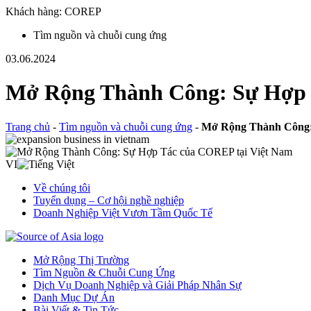
Khách hàng: COREP
Tìm nguồn và chuỗi cung ứng
03.06.2024
Mở Rộng Thành Công: Sự Hợp 
Trang chủ
-
Tìm nguồn và chuỗi cung ứng
-
Mở Rộng Thành Công:
VI
Về chúng tôi
Tuyển dụng – Cơ hội nghề nghiệp
Doanh Nghiệp Việt Vươn Tầm Quốc Tế
Mở Rộng Thị Trường
Tìm Nguồn & Chuỗi Cung Ứng
Dịch Vụ Doanh Nghiệp và Giải Pháp Nhân Sự
Danh Mục Dự Án
Bài Viết & Tin Tức