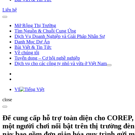
Liên hệ
Mở Rộng Thị Trường
Tìm Nguồn & Chuỗi Cung Ứng
Dịch Vụ Doanh Nghiệp và Giải Pháp Nhân Sự
Danh Mục Dự Án
Bài Viết & Tin Tức
Về chúng tôi
Tuyển dụng – Cơ hội nghề nghiệp
Dịch vụ cho các công ty nhỏ và vừa ở Việt Nam
VI
close
Để cung cấp hỗ trợ toàn diện cho COREP,
một người chơi nổi bật trên thị trường đèn
này bao gồm đơn giản hóa quy trình gửi m