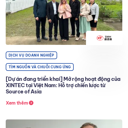
DỊCH VỤ DOANH NGHIỆP
TÌM NGUỒN VÀ CHUỖI CUNG ỨNG
[Dự án đang triển khai] Mở rộng hoạt động của
XINTEC tại Việt Nam: Hỗ trợ chiến lược từ
Source of Asia
Xem thêm