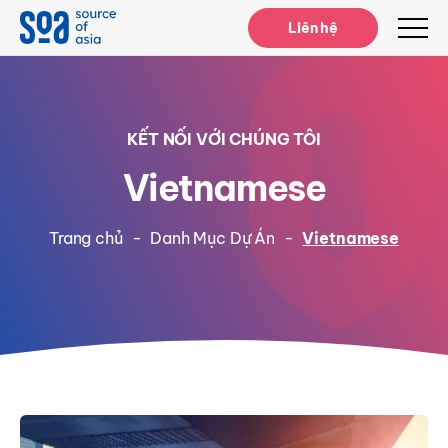
Notifications
Liên hệ
KẾT NỐI VỚI CHÚNG TÔI
Vietnamese
Trang chủ
-
Danh Mục Dự Án
-
Vietnamese