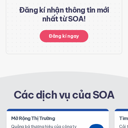
Đăng kí nhận thông tin mới
nhất từ SOA!
Đăng kí ngay
Các dịch vụ của SOA
Mở Rộng Thị Trường
Tìm
Quảng bá thương hiệu của công ty
Cải 